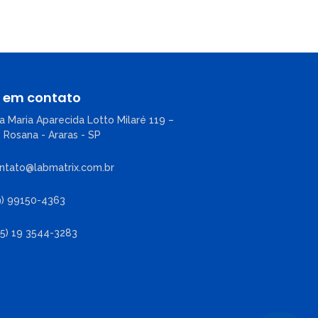
e em contato
a Maria Aparecida Lotto Milaré 119 –
. Rosana - Araras - SP
ntato@labmatrix.com.br
9) 99150-4363
55) 19 3544-3283