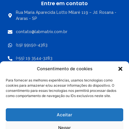
Entre em contato
Rua Maria Aparecida Lotto Milaré 119 – Jd. Rosana -
Araras - SP
contato@labmatrix.com.br
(19) 99150-4363
(+55) 19 3544-3283
Consentimento de cookies
Para fornecer as melhores experiências, usamos tecnologias como
cookies para armazenar e/ou acessar informações do dispositivo. O
Labmatrix - Copyright ® 2025 -
consentimento para essas tecnologias nos permitirá processar dados
Todos os direitos reservados.
como comportamento de navegação ou IDs exclusivos neste site.
Política de Privacidade
Desenvolvido por Optimize Digital
Aceitar
Negar