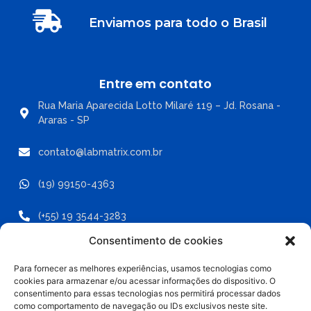
Enviamos para todo o Brasil
Entre em contato
Rua Maria Aparecida Lotto Milaré 119 – Jd. Rosana -
Araras - SP
contato@labmatrix.com.br
(19) 99150-4363
(+55) 19 3544-3283
Consentimento de cookies
Para fornecer as melhores experiências, usamos tecnologias como
cookies para armazenar e/ou acessar informações do dispositivo. O
Labmatrix - Copyright ® 2025 -
consentimento para essas tecnologias nos permitirá processar dados
Todos os direitos reservados.
como comportamento de navegação ou IDs exclusivos neste site.