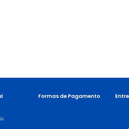
al
Formas de Pagamento
Entr
ós