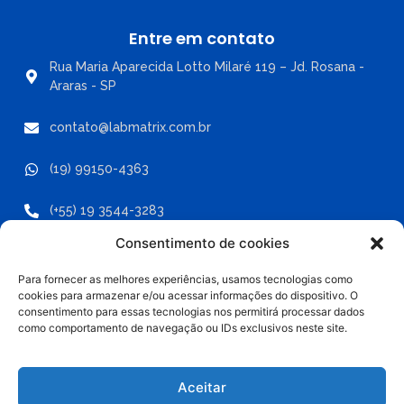
Entre em contato
Rua Maria Aparecida Lotto Milaré 119 – Jd. Rosana -
Araras - SP
contato@labmatrix.com.br
(19) 99150-4363
(+55) 19 3544-3283
Consentimento de cookies
Para fornecer as melhores experiências, usamos tecnologias como
cookies para armazenar e/ou acessar informações do dispositivo. O
Labmatrix - Copyright ® 2025 -
consentimento para essas tecnologias nos permitirá processar dados
Todos os direitos reservados.
como comportamento de navegação ou IDs exclusivos neste site.
Política de Privacidade
Desenvolvido por Optimize Digital
Aceitar