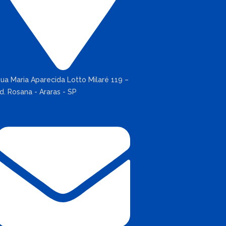
ua Maria Aparecida Lotto Milaré 119 –
d. Rosana - Araras - SP