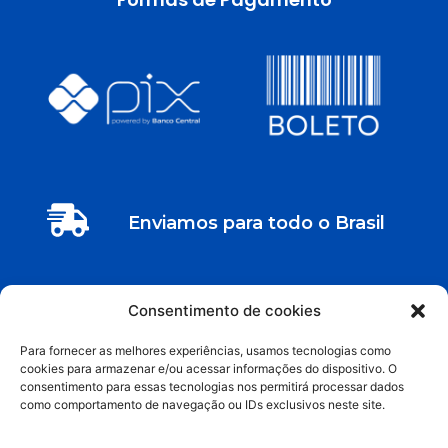
Enviamos para todo o Brasil
Entre em contato
Consentimento de cookies
Rua Maria Aparecida Lotto Milaré 119 – Jd. Rosana -
Para fornecer as melhores experiências, usamos tecnologias como
Araras - SP
cookies para armazenar e/ou acessar informações do dispositivo. O
consentimento para essas tecnologias nos permitirá processar dados
como comportamento de navegação ou IDs exclusivos neste site.
contato@labmatrix.com.br