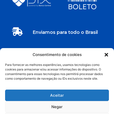
Enviamos para todo o Brasil
Entre em contato
Consentimento de cookies
Rua Maria Aparecida Lotto Milaré 119 – Jd. Rosana -
Para fornecer as melhores experiências, usamos tecnologias como
Araras - SP
cookies para armazenar e/ou acessar informações do dispositivo. O
consentimento para essas tecnologias nos permitirá processar dados
como comportamento de navegação ou IDs exclusivos neste site.
contato@labmatrix.com.br
(19) 99150-4363
Aceitar
(+55) 19 3544-3283
Negar